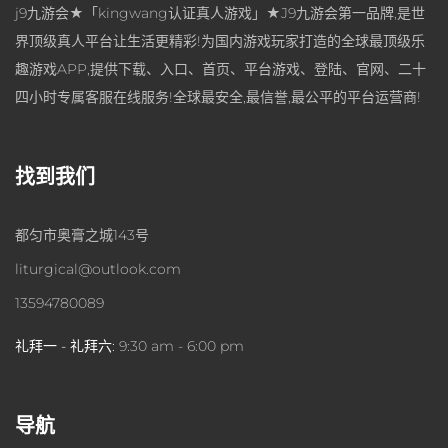
j9九游会★「kingwang认证真人游戏」★J9九游会第一品牌,是世
界顶级真人平台让生活更精彩!为国内游戏玩家打造的全球最顶级乐
趣游戏APP,提供下载、入口、首页、平台游戏、登陆、官网、二十
四小时专属客服在线服务!全球最安全,最信誉,最公平的平台运营商!
找到我们
都匀市奥膏之城143号
liturgical@outlook.com
13594780089
礼拜一 - 礼拜六:
9:30 am - 6:00 pm
导航