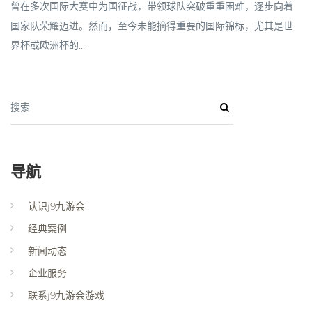
曾在多次国际大赛中为国征战，带领球队突破重重困难，逐步向着
国家队荣耀迈进。然而，至今未能摘得重要的国际锦标，尤其是世
界杯或欧洲杯的...
搜索
导航
认识j9九游会
经典案例
新闻动态
企业服务
联系j9九游会游戏