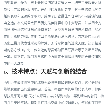
西甲联赛，作为世界上最顶级的足球联赛之一，培养了无数天才球
员和世界级的超级明星。在西甲的漫长历史中，有一些球员以其卓
越的表现和深远的影响力，成为了历史最佳阵容中的不可或缺的经
典之选。本文将盘点西甲历史最佳阵容中的十大球员，并从四个方
面详细分析这些球员的独特贡献。文章将从球员的技术特点、战术
作用、影响力和历史地位四个角度进行深入讨论，力求还原出西甲
历史上最具代表性球员的辉煌。无论是梅西的进攻天赋，还是拉莫
斯的防守铁血，每一位入选的球员都为西甲联赛增添了浓墨重彩的
一笔。接下来，我们将从这四个方面来全面解析西甲历史最佳阵容
中的十大球员。
1、技术特点：天赋与创新的结合
西甲历史最佳阵容中的球员无疑具备顶级的技术特点，这也是他们
能够脱颖而出的重要原因。首先，梅西作为其中的代表人物，他的
球技几乎可以用“天才”来形容。从控球到突破，再到精准的射门，梅
西几乎无所不能。特别是在狭小空间中的控球能力，使得他在西甲