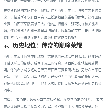
业价值也是全球最高之一，这也证明了他在足球界的超凡影响力。
拉莫斯的影响力同样不可忽视。作为西甲历史上最具领导力的球员
之一，拉莫斯不仅在西甲赛场上扮演着至关重要的角色，还在国际
比赛中为西班牙队贡献巨大。他的拼搏精神、强硬防守和关键进
球，使得他成为西班牙和皇马的象征。拉莫斯的存在，也让西甲联
赛的防守水平得到了提升，成为后防线球员的标杆。
4、历史地位：传奇的巅峰荣耀
西甲历史最佳阵容中的球员，凭借他们在球队中的表现，已然超越
了普通球员的范畴，成为了真正的传奇。梅西的历史地位毋庸置
疑，他的名字将永远与巴萨乃至西甲联赛紧密相连。无数次带领巴
萨赢得西甲、欧冠冠军的梅西，已经成为了西甲联赛的象征之一。
即使他已经离开西甲，但他对这项比赛的贡献将永远刻在历史的长
河中。
同样，C罗的历史地位也早已无法超越。在皇马的那段时光，C罗不
仅帮助球队赢得了多次欧冠冠军，还成就了个人的诸多纪录。他是