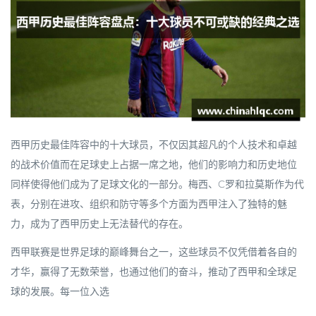
西甲历史最佳阵容中的十大球员，不仅因其超凡的个人技术和卓越
的战术价值而在足球史上占据一席之地，他们的影响力和历史地位
同样使得他们成为了足球文化的一部分。梅西、C罗和拉莫斯作为代
表，分别在进攻、组织和防守等多个方面为西甲注入了独特的魅
力，成为了西甲历史上无法替代的存在。
西甲联赛是世界足球的巅峰舞台之一，这些球员不仅凭借着各自的
才华，赢得了无数荣誉，也通过他们的奋斗，推动了西甲和全球足
球的发展。每一位入选