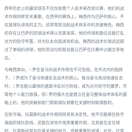
西甲历史上的最佳球员不仅仅依靠个人技术来改变比赛，他们的战
术作用同样至关重要。在西甲的赛场上，梅西作为巴萨的核心，不
仅是球队进攻的主力，还常常担当起战术体系中的关键角色。梅西
的存在让巴萨的控球战术得以完美发挥，他的传球和跑位总能打乱
对方的防守布置，并为队友创造进攻机会。梅西的战术价值远远超
过了单纯的进球，他的灵动与机智总能让巴萨在比赛中占据主导地
位。
与梅西类似，C罗在皇马的战术作用也不可忽视。在齐达内的指挥
下，C罗成为了皇马快速反击战术的核心。每当皇马发动快速反击
时，C罗总能以最快的速度冲击对方防线，成为对方防守的噩梦。尽
管他个人能力极强，但C罗的强大也是建立在皇马整体战术体系的基
础上的，他的突破和射门帮助球队频繁在关键时刻取得胜利。
在防守端，拉莫斯的战术作用同样具有决定性。他不仅能够在防守
端组织球队防线，还能在进攻中发挥重要作用，尤其是在定位球
时，拉莫斯经常站在最关键的地方，贡献重要的进球。此外，拉莫