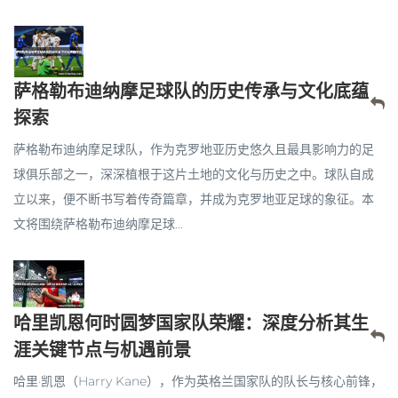
萨格勒布迪纳摩足球队的历史传承与文化底蕴
探索
萨格勒布迪纳摩足球队，作为克罗地亚历史悠久且最具影响力的足
球俱乐部之一，深深植根于这片土地的文化与历史之中。球队自成
立以来，便不断书写着传奇篇章，并成为克罗地亚足球的象征。本
文将围绕萨格勒布迪纳摩足球...
哈里凯恩何时圆梦国家队荣耀：深度分析其生
涯关键节点与机遇前景
哈里·凯恩（Harry Kane），作为英格兰国家队的队长与核心前锋，