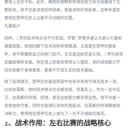
赛场上无往不利。此外，梅西的视野和传球创造力也为他赢得了无
数助攻，他不仅是进攻的终结者，更是进攻的发起者，这种多面性
使他在西甲历史上占据不可动摇的位置。
九游会j9
同样，C罗的技术特点也不可忽视。尽管C罗更多被认为是以力量和
速度取胜，但他的脚下技术同样非常精湛。尤其是在西甲的那些
年，他不断磨练自己的射门技巧，无论是远射还是头球，C罗的进攻
武器库堪称全面。他在场上的表现常常让人感叹，他的进球能力不
仅仅依赖于身体素质，更离不开其扎实的技术基础。
除了前场球员，西甲历史最佳阵容中也有许多防守球员技术一流。
比如拉莫斯，他的技术特点往往被忽视，但事实上，作为一名中后
卫，拉莫斯的传球、控球、甚至远射能力都非常出色。他不仅是一
名铁血防守者，同时也是球队进攻的发起点。拉莫斯的传球精度和
决断力，使得他在西甲历史上成为了一位不可或缺的球员。
2、战术作用：左右比赛的战略核心