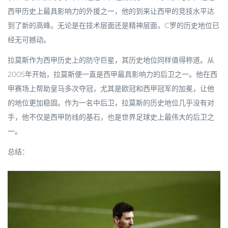
西甲历史上最具影响力的外援之一，他的到来让西甲的竞技水平达
到了新的高峰。无论是在技术层面还是精神层面，C罗的历史地位已
经无可撼动。
拉莫斯作为西甲历史上的防守巨星，其历史地位同样值得称道。从
2005年开始，拉莫斯便一直是西甲最具影响力的后卫之一。他在西
甲赛场上帮助皇马多次夺冠，尤其是欧冠和西甲冠军的加冕，让他
的地位更加稳固。作为一名中后卫，拉莫斯的历史地位几乎没有对
手，他不仅是西甲防线的基石，也是世界足球史上最伟大的后卫之
一。
总结：